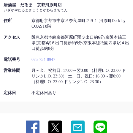
居酒屋 だるま 京都河原町店
アクセス | 居酒屋 だるま 京都河原町店
いざかやだるまきょうとかわらまちてん
京都府京都市中京区奈良屋町２９１ 河原町Deck by COAST8階
住所
京都府京都市中京区奈良屋町２９１ 河原町Deck by
https://torisakanakyoto.owst.jp/map
COAST8階
お店情報をコピー
アクセス
阪急京都本線京都河原町駅３出口約6分/京阪本線三
条(京都)駅６出口徒歩約9分/京阪本線祇園四条駅４出
口徒歩約8分
電話番号
075-754-8947
営業時間
月～金、祝前日: 17:00～翌0:00 （料理L.O. 23:00 ド
リンクL.O. 23:30） 土、日、祝日: 16:00～翌0:00
閉じる
（料理L.O. 23:00 ドリンクL.O. 23:30）
定休日
不定休日あり